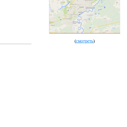
(
смотреть
)