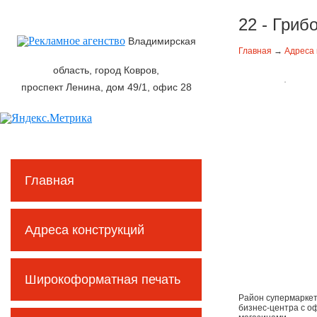
22 - Гриб
Владимирская
Главная
→
Адреса 
область, город Ковров,
проспект Ленина, дом 49/1, офис 28
Главная
Адреса конструкций
Широкоформатная печать
Район супермаркет
бизнес-центра с о